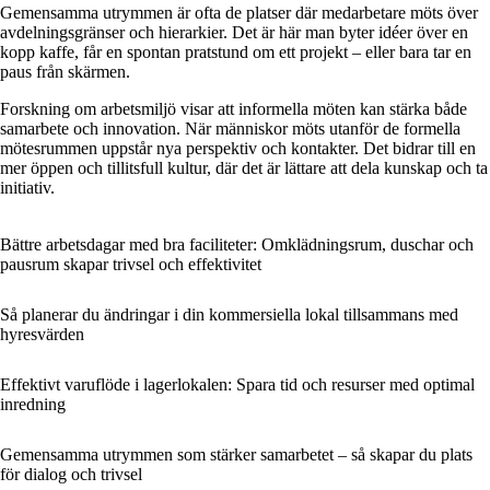
Gemensamma utrymmen är ofta de platser där medarbetare möts över
avdelningsgränser och hierarkier. Det är här man byter idéer över en
kopp kaffe, får en spontan pratstund om ett projekt – eller bara tar en
paus från skärmen.
Forskning om arbetsmiljö visar att informella möten kan stärka både
samarbete och innovation. När människor möts utanför de formella
mötesrummen uppstår nya perspektiv och kontakter. Det bidrar till en
mer öppen och tillitsfull kultur, där det är lättare att dela kunskap och ta
initiativ.
Bättre arbetsdagar med bra faciliteter: Omklädningsrum, duschar och
pausrum skapar trivsel och effektivitet
Så planerar du ändringar i din kommersiella lokal tillsammans med
hyresvärden
Effektivt varuflöde i lagerlokalen: Spara tid och resurser med optimal
inredning
Gemensamma utrymmen som stärker samarbetet – så skapar du plats
för dialog och trivsel