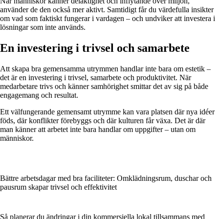
När människor känner delaktighet och inflytande över miljön,
använder de den också mer aktivt. Samtidigt får du värdefulla insikter
om vad som faktiskt fungerar i vardagen – och undviker att investera i
lösningar som inte används.
En investering i trivsel och samarbete
Att skapa bra gemensamma utrymmen handlar inte bara om estetik –
det är en investering i trivsel, samarbete och produktivitet. När
medarbetare trivs och känner samhörighet smittar det av sig på både
engagemang och resultat.
Ett välfungerande gemensamt utrymme kan vara platsen där nya idéer
föds, där konflikter förebyggs och där kulturen får växa. Det är där
man känner att arbetet inte bara handlar om uppgifter – utan om
människor.
Bättre arbetsdagar med bra faciliteter: Omklädningsrum, duschar och
pausrum skapar trivsel och effektivitet
Så planerar du ändringar i din kommersiella lokal tillsammans med