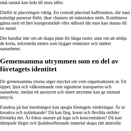
små samtal kan leda till stora idéer.
Därför är placeringen viktig. En centralt placerad kaffestation, där man
naturligt passerar förbi, ökar chansen att människor möts. Kombinera
gärna med ett litet loungeområde eller ståbord där man kan stanna till
en stund.
Det handlar inte om att skapa plats för långa raster, utan om att stödja
de korta, informella möten som bygger relationer och stärker
samarbetet.
Gemensamma utrymmen som en del av
företagets identitet
De gemensamma ytorna säger mycket om vem organisationen är. Ett
öppet, ljust och välkomnande rum signalerar transparens och
samarbete, medan ett anonymt och slutet utrymme kan ge motsatt
intryck.
Fundera på hur inredningen kan spegla företagets värderingar. Är ni
kreativa och nytänkande? Då kan färg, konst och flexibla möbler
förstärka det. Är fokus snarare på lugn och koncentration? Då kan
dämpade färger och ljudabsorberande material skapa rätt atmosfär.