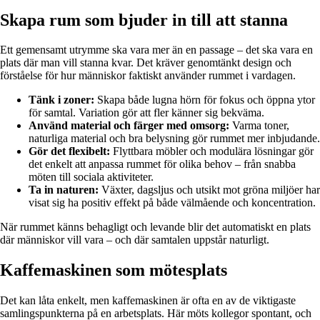
Skapa rum som bjuder in till att stanna
Ett gemensamt utrymme ska vara mer än en passage – det ska vara en
plats där man vill stanna kvar. Det kräver genomtänkt design och
förståelse för hur människor faktiskt använder rummet i vardagen.
Tänk i zoner:
Skapa både lugna hörn för fokus och öppna ytor
för samtal. Variation gör att fler känner sig bekväma.
Använd material och färger med omsorg:
Varma toner,
naturliga material och bra belysning gör rummet mer inbjudande.
Gör det flexibelt:
Flyttbara möbler och modulära lösningar gör
det enkelt att anpassa rummet för olika behov – från snabba
möten till sociala aktiviteter.
Ta in naturen:
Växter, dagsljus och utsikt mot gröna miljöer har
visat sig ha positiv effekt på både välmående och koncentration.
När rummet känns behagligt och levande blir det automatiskt en plats
där människor vill vara – och där samtalen uppstår naturligt.
Kaffemaskinen som mötesplats
Det kan låta enkelt, men kaffemaskinen är ofta en av de viktigaste
samlingspunkterna på en arbetsplats. Här möts kollegor spontant, och